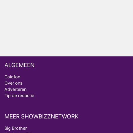
Arnout Hauben en vrienden doorkruisen de
Pyreneeën in nieuwe tv-serie
ALGEMEEN
Colofon
Over ons
Adverteren
Tip de redactie
MEER SHOWBIZZNETWORK
Big Brother