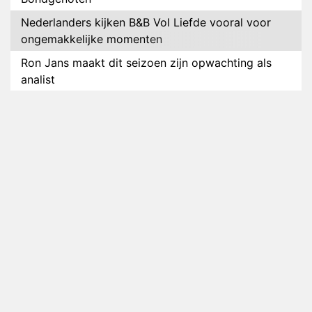
Nederlanders kijken B&B Vol Liefde vooral voor
ongemakkelijke momenten
Ron Jans maakt dit seizoen zijn opwachting als
analist
Deze tien BN'ers doen mee aan het nieuwe seizoen
van Bestemming X
Vanavond op tv: jubileumseizoen van Van
Onschatbare Waarde gaat van start
Winnaar 31e cyclus De Bondgenoten gelekt
Anouk en Diederik verlaten De Bondgenoten
AVROTROS komt met reboot van Fort Alpha
Henny Huisman herkent B&B Vol Liefde-deelnemer
Fred niet terug op televisie
Omroep Zwart volgt jonge emigranten in nieuwe
realityserie Welkom Terug