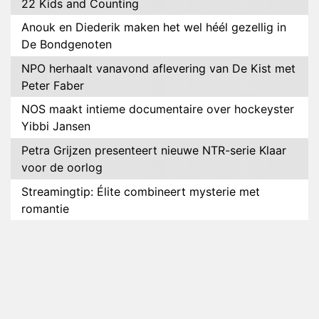
22 Kids and Counting
Anouk en Diederik maken het wel héél gezellig in
De Bondgenoten
NPO herhaalt vanavond aflevering van De Kist met
Peter Faber
NOS maakt intieme documentaire over hockeyster
Yibbi Jansen
Petra Grijzen presenteert nieuwe NTR-serie Klaar
voor de oorlog
Streamingtip: Élite combineert mysterie met
romantie
Louis van Gaal en Danny Blind te gast in speciale
aflevering van Tussen de Palen
Plottwist: Diederik zou De Bondgenoten alsnog
hebben verlaten
RTL voegt negende B&B-eigenaar toe aan nieuw