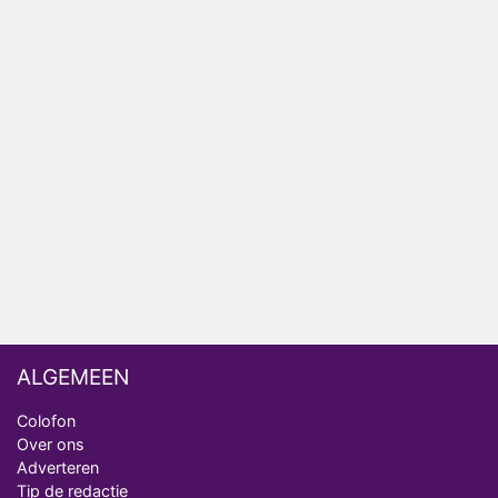
hebben verlaten
RTL voegt negende B&B-eigenaar toe aan nieuw
seizoen B&B Vol Liefde
HBO Max zendt voor het eerst alle onderdelen van
het EK Atletiek uit
Relatie Anouk en Diederik strandt na exit uit De
Bondgenoten
Nederlanders kijken B&B Vol Liefde vooral voor
ongemakkelijke momenten
ALGEMEEN
Colofon
Over ons
Adverteren
Tip de redactie