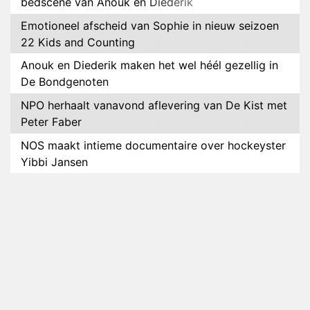
bedscène van Anouk en Diederik
Emotioneel afscheid van Sophie in nieuw seizoen
22 Kids and Counting
Anouk en Diederik maken het wel héél gezellig in
De Bondgenoten
NPO herhaalt vanavond aflevering van De Kist met
Peter Faber
NOS maakt intieme documentaire over hockeyster
Yibbi Jansen
Petra Grijzen presenteert nieuwe NTR-serie Klaar
voor de oorlog
Streamingtip: Élite combineert mysterie met
romantie
Louis van Gaal en Danny Blind te gast in speciale
aflevering van Tussen de Palen
Plottwist: Diederik zou De Bondgenoten alsnog