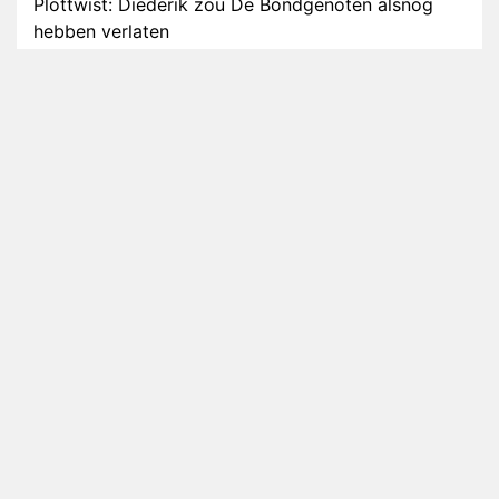
Plottwist: Diederik zou De Bondgenoten alsnog
hebben verlaten
RTL voegt negende B&B-eigenaar toe aan nieuw
seizoen B&B Vol Liefde
HBO Max zendt voor het eerst alle onderdelen van
het EK Atletiek uit
Relatie Anouk en Diederik strandt na exit uit De
Bondgenoten
Nederlanders kijken B&B Vol Liefde vooral voor
ongemakkelijke momenten
Ron Jans maakt dit seizoen zijn opwachting als
analist
Deze tien BN'ers doen mee aan het nieuwe seizoen
van Bestemming X
Vanavond op tv: jubileumseizoen van Van
Onschatbare Waarde gaat van start