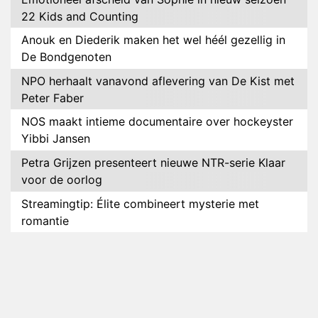
22 Kids and Counting
Anouk en Diederik maken het wel héél gezellig in
De Bondgenoten
NPO herhaalt vanavond aflevering van De Kist met
Peter Faber
NOS maakt intieme documentaire over hockeyster
Yibbi Jansen
Petra Grijzen presenteert nieuwe NTR-serie Klaar
voor de oorlog
Streamingtip: Élite combineert mysterie met
romantie
Louis van Gaal en Danny Blind te gast in speciale
aflevering van Tussen de Palen
Plottwist: Diederik zou De Bondgenoten alsnog
hebben verlaten