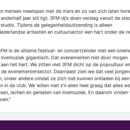
en mensen meelopen met de mars en zo van zich laten hor
nderhalf jaar stil ligt. 3FM-dj’s doen verslag vanuit de ste
 studio. Tijdens de gelegenheidsuitzending is alleen
derlandse artiesten en cultuursector een hart onder de r
FM is de ultieme festival- en concertzender met een onein
 livemuziek gigantisch. Dat evenementen niet door mogen
aan het hart. We zitten met 3FM dicht op de popcultuur e
n de evenementensector. Daarnaast zien we dat veel jonger
 onder andere omdat ze zich niet kunnen ontladen bij een
in de club. We willen met z’n allen heel graag dat alles w
nsen, lachen en genieten van livemuziek. En daarom vinden
oen.”