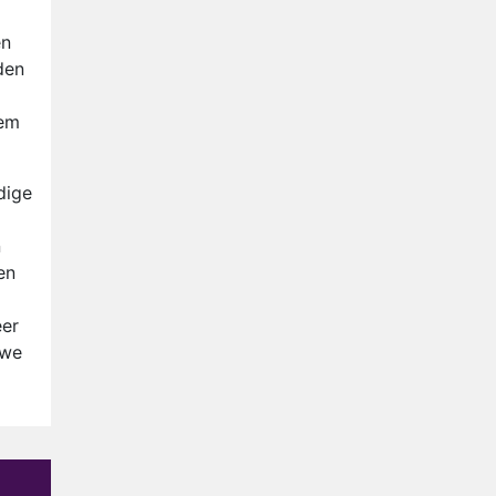
Anouk en Diederik verlaten
De Bondgenoten
en
den
AVROTROS komt met reboot
van Fort Alpha
iem
Henny Huisman herkent B&B
Vol Liefde-deelnemer Fred
niet terug op televisie
dige
Omroep Zwart volgt jonge
emigranten in nieuwe
n
realityserie Welkom Terug
en
eer
 we