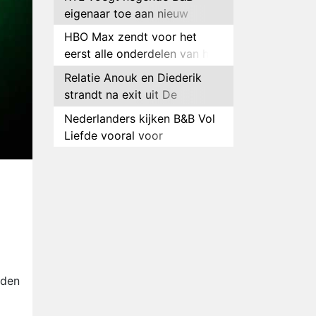
eigenaar toe aan nieuw
seizoen B&B Vol Liefde
HBO Max zendt voor het
eerst alle onderdelen van het
EK Atletiek uit
Relatie Anouk en Diederik
strandt na exit uit De
Bondgenoten
Nederlanders kijken B&B Vol
Liefde vooral voor
ongemakkelijke momenten
Ron Jans maakt dit seizoen
zijn opwachting als analist
g
Deze tien BN'ers doen mee
aan het nieuwe seizoen van
Bestemming X
Vanavond op tv:
jubileumseizoen van Van
Onschatbare Waarde gaat
Winnaar 31e cyclus De
rden
van start
Bondgenoten gelekt