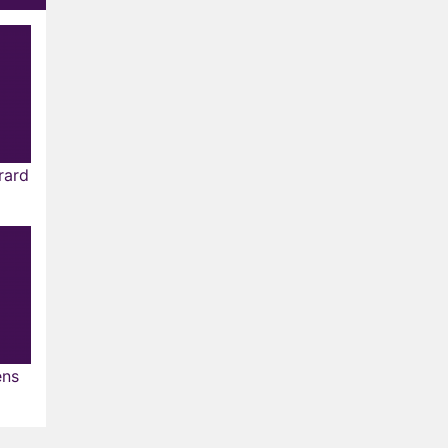
rard
ens