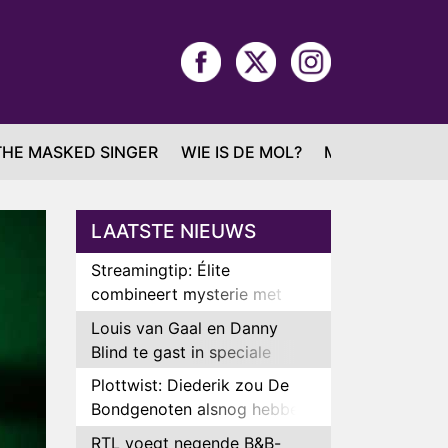
THE MASKED SINGER
WIE IS DE MOL?
MAFS
LAATSTE NIEUWS
Streamingtip: Élite
combineert mysterie met
romantie
Louis van Gaal en Danny
Blind te gast in speciale
aflevering van Tussen de
Plottwist: Diederik zou De
Palen
Bondgenoten alsnog hebben
verlaten
RTL voegt negende B&B-