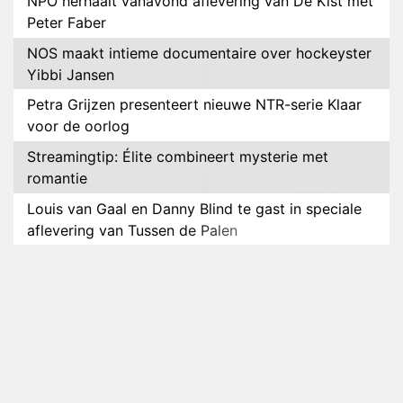
NPO herhaalt vanavond aflevering van De Kist met
Peter Faber
NOS maakt intieme documentaire over hockeyster
Yibbi Jansen
Petra Grijzen presenteert nieuwe NTR-serie Klaar
voor de oorlog
Streamingtip: Élite combineert mysterie met
romantie
Louis van Gaal en Danny Blind te gast in speciale
aflevering van Tussen de Palen
Plottwist: Diederik zou De Bondgenoten alsnog
hebben verlaten
RTL voegt negende B&B-eigenaar toe aan nieuw
seizoen B&B Vol Liefde
HBO Max zendt voor het eerst alle onderdelen van
het EK Atletiek uit