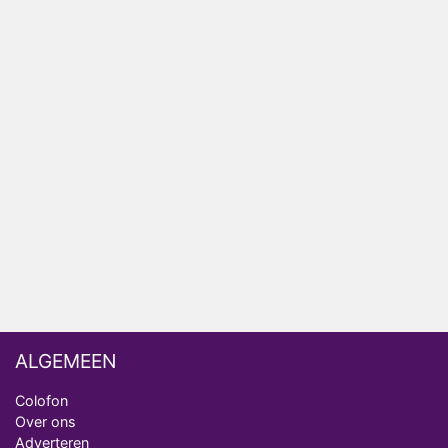
Relatie Anouk en Diederik strandt na exit uit De
Bondgenoten
Nederlanders kijken B&B Vol Liefde vooral voor
ongemakkelijke momenten
Ron Jans maakt dit seizoen zijn opwachting als
analist
Deze tien BN'ers doen mee aan het nieuwe seizoen
van Bestemming X
Vanavond op tv: jubileumseizoen van Van
Onschatbare Waarde gaat van start
ALGEMEEN
Colofon
Over ons
Adverteren