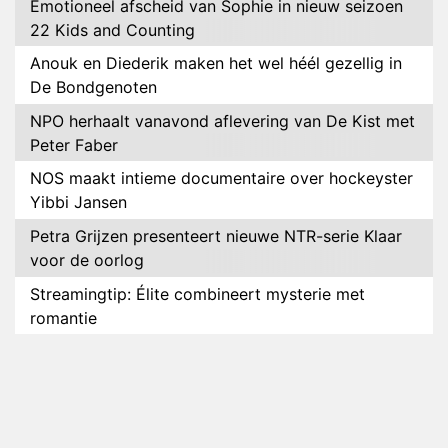
Emotioneel afscheid van Sophie in nieuw seizoen
22 Kids and Counting
Anouk en Diederik maken het wel héél gezellig in
De Bondgenoten
NPO herhaalt vanavond aflevering van De Kist met
Peter Faber
NOS maakt intieme documentaire over hockeyster
Yibbi Jansen
Petra Grijzen presenteert nieuwe NTR-serie Klaar
voor de oorlog
Streamingtip: Élite combineert mysterie met
romantie
Louis van Gaal en Danny Blind te gast in speciale
aflevering van Tussen de Palen
Plottwist: Diederik zou De Bondgenoten alsnog
hebben verlaten