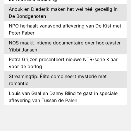
Anouk en Diederik maken het wel héél gezellig in
De Bondgenoten
NPO herhaalt vanavond aflevering van De Kist met
Peter Faber
NOS maakt intieme documentaire over hockeyster
Yibbi Jansen
Petra Grijzen presenteert nieuwe NTR-serie Klaar
voor de oorlog
Streamingtip: Élite combineert mysterie met
romantie
Louis van Gaal en Danny Blind te gast in speciale
aflevering van Tussen de Palen
Plottwist: Diederik zou De Bondgenoten alsnog
hebben verlaten
RTL voegt negende B&B-eigenaar toe aan nieuw