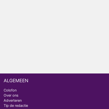
Anouk en Diederik verlaten De Bondgenoten
AVROTROS komt met reboot van Fort Alpha
Henny Huisman herkent B&B Vol Liefde-deelnemer
Fred niet terug op televisie
Omroep Zwart volgt jonge emigranten in nieuwe
realityserie Welkom Terug
ALGEMEEN
Colofon
Over ons
Adverteren
Tip de redactie