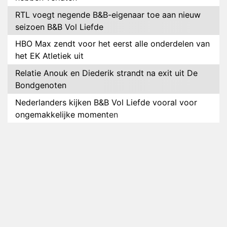
RTL voegt negende B&B-eigenaar toe aan nieuw
seizoen B&B Vol Liefde
HBO Max zendt voor het eerst alle onderdelen van
het EK Atletiek uit
Relatie Anouk en Diederik strandt na exit uit De
Bondgenoten
Nederlanders kijken B&B Vol Liefde vooral voor
ongemakkelijke momenten
Ron Jans maakt dit seizoen zijn opwachting als
analist
Deze tien BN'ers doen mee aan het nieuwe seizoen
van Bestemming X
Vanavond op tv: jubileumseizoen van Van
Onschatbare Waarde gaat van start
Winnaar 31e cyclus De Bondgenoten gelekt