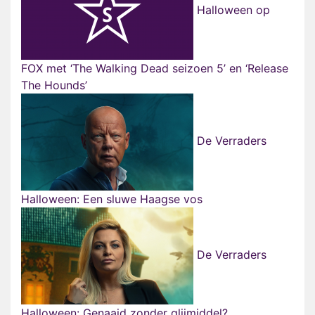
Halloween op
FOX met ‘The Walking Dead seizoen 5’ en ‘Release
The Hounds’
De Verraders
Halloween: Een sluwe Haagse vos
De Verraders
Halloween: Genaaid zonder glijmiddel?