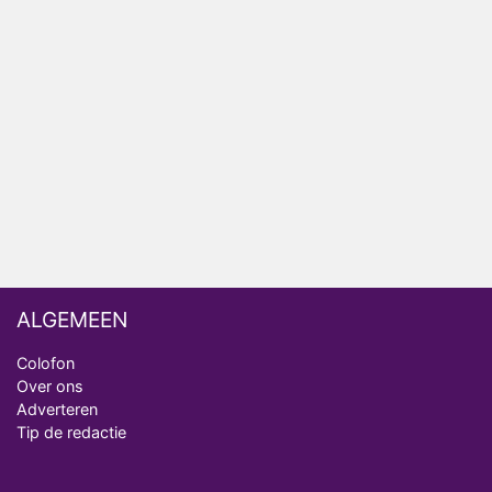
Bondgenoten
NOS doet live verslag van slotdag WorldPride
Amsterdam 2026
Anouk en Diederik botsen keihard in De
Bondgenoten
ALGEMEEN
Colofon
Over ons
Adverteren
Tip de redactie