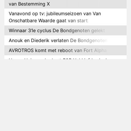
van Bestemming X
Vanavond op tv: jubileumseizoen van Van
Onschatbare Waarde gaat van start
Winnaar 31e cyclus De Bondgenoten gelekt
Anouk en Diederik verlaten De Bondgenoten
AVROTROS komt met reboot van Fort Alpha
Henny Huisman herkent B&B Vol Liefde-deelnemer
Fred niet terug op televisie
Omroep Zwart volgt jonge emigranten in nieuwe
realityserie Welkom Terug
Arnout Hauben en vrienden doorkruisen de
Pyreneeën in nieuwe tv-serie
Op déze datum begint het nieuwe seizoen van
Vandaag Inside
Anouk biecht gevoelens voor Diederik op in De