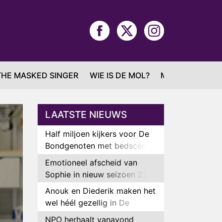
THE MASKED SINGER
WIE IS DE MOL?
MAFS
LAATSTE NIEUWS
Half miljoen kijkers voor De
Bondgenoten met bedscène
van Anouk en Diederik
Emotioneel afscheid van
Sophie in nieuw seizoen 22
Kids and Counting
Anouk en Diederik maken het
wel héél gezellig in De
Bondgenoten
NPO herhaalt vanavond