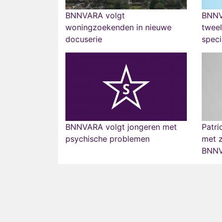
BNNVARA volgt
BNNV
woningzoekenden in nieuwe
tweel
docuserie
speci
BNNVARA volgt jongeren met
Patri
psychische problemen
met 
BNNV