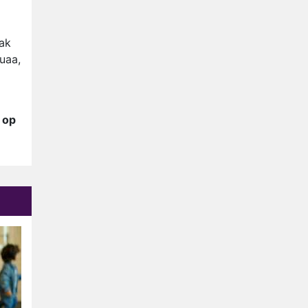
Relatie Anouk en Diederik
strandt na exit uit De
Bondgenoten
aak
Nederlanders kijken B&B Vol
uaa,
Liefde vooral voor
ongemakkelijke momenten
Ron Jans maakt dit seizoen
zijn opwachting als analist
 op
Deze tien BN'ers doen mee
aan het nieuwe seizoen van
Bestemming X