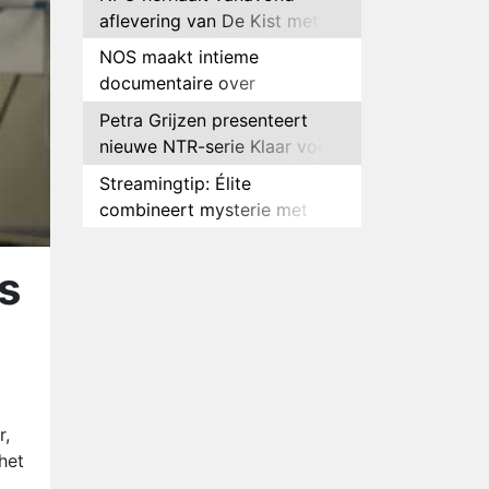
aflevering van De Kist met
Peter Faber
NOS maakt intieme
documentaire over
hockeyster Yibbi Jansen
Petra Grijzen presenteert
nieuwe NTR-serie Klaar voor
de oorlog
Streamingtip: Élite
combineert mysterie met
romantie
Louis van Gaal en Danny
Blind te gast in speciale
s
aflevering van Tussen de
Plottwist: Diederik zou De
Palen
Bondgenoten alsnog hebben
verlaten
RTL voegt negende B&B-
eigenaar toe aan nieuw
seizoen B&B Vol Liefde
HBO Max zendt voor het
r,
eerst alle onderdelen van het
het
EK Atletiek uit