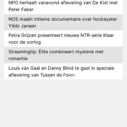
NPO herhaalt vanavond aflevering van De Kist met
Peter Faber
NOS maakt intieme documentaire over hockeyster
Yibbi Jansen
Petra Grijzen presenteert nieuwe NTR-serie Klaar
voor de oorlog
Streamingtip: Élite combineert mysterie met
romantie
Louis van Gaal en Danny Blind te gast in speciale
aflevering van Tussen de Palen
Plottwist: Diederik zou De Bondgenoten alsnog
hebben verlaten
RTL voegt negende B&B-eigenaar toe aan nieuw
seizoen B&B Vol Liefde
HBO Max zendt voor het eerst alle onderdelen van
het EK Atletiek uit