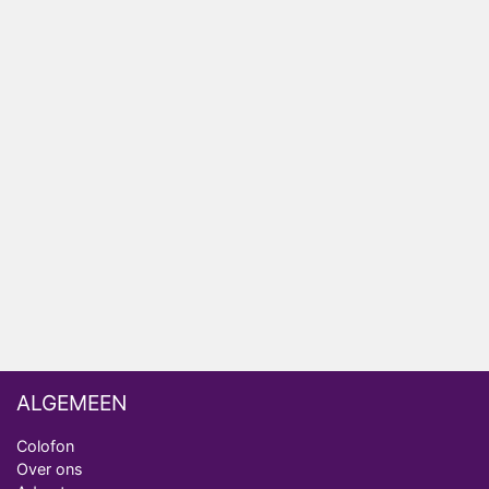
Relatie Anouk en Diederik strandt na exit uit De
Bondgenoten
Nederlanders kijken B&B Vol Liefde vooral voor
ongemakkelijke momenten
Ron Jans maakt dit seizoen zijn opwachting als
analist
Deze tien BN'ers doen mee aan het nieuwe seizoen
van Bestemming X
Vanavond op tv: jubileumseizoen van Van
Onschatbare Waarde gaat van start
ALGEMEEN
Colofon
Over ons