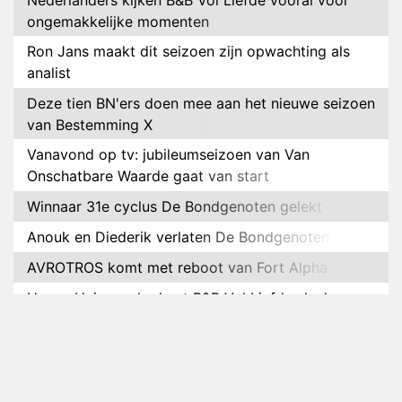
ongemakkelijke momenten
Ron Jans maakt dit seizoen zijn opwachting als
analist
Deze tien BN'ers doen mee aan het nieuwe seizoen
van Bestemming X
Vanavond op tv: jubileumseizoen van Van
Onschatbare Waarde gaat van start
Winnaar 31e cyclus De Bondgenoten gelekt
Anouk en Diederik verlaten De Bondgenoten
AVROTROS komt met reboot van Fort Alpha
Henny Huisman herkent B&B Vol Liefde-deelnemer
Fred niet terug op televisie
Omroep Zwart volgt jonge emigranten in nieuwe
realityserie Welkom Terug
Arnout Hauben en vrienden doorkruisen de