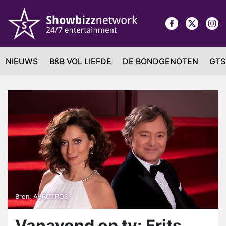
NIEUWS
B&B VOL LIEFDE
DE BONDGENOTEN
GTS
Bron: AVROTROS
Vanavond op tv: Frits