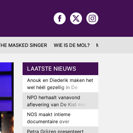
THE MASKED SINGER
WIE IS DE MOL?
MAFS
LAATSTE NIEUWS
Anouk en Diederik maken het
wel héél gezellig in De
Bondgenoten
NPO herhaalt vanavond
aflevering van De Kist met
Peter Faber
NOS maakt intieme
documentaire over
hockeyster Yibbi Jansen
Petra Grijzen presenteert