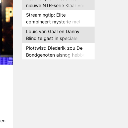
nieuwe NTR-serie Klaar voor
de oorlog
Streamingtip: Élite
combineert mysterie met
romantie
Louis van Gaal en Danny
Blind te gast in speciale
aflevering van Tussen de
Plottwist: Diederik zou De
Palen
Bondgenoten alsnog hebben
verlaten
RTL voegt negende B&B-
eigenaar toe aan nieuw
seizoen B&B Vol Liefde
HBO Max zendt voor het
eerst alle onderdelen van het
EK Atletiek uit
Relatie Anouk en Diederik
strandt na exit uit De
Bondgenoten
Nederlanders kijken B&B Vol
Liefde vooral voor
ien
ongemakkelijke momenten