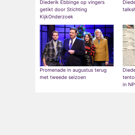
Diederik Ebbinge op vingers
Diede
getikt door Stichting
talk
KijkOnderzoek
Promenade in augustus terug
Died
met tweede seizoen
tento
in N