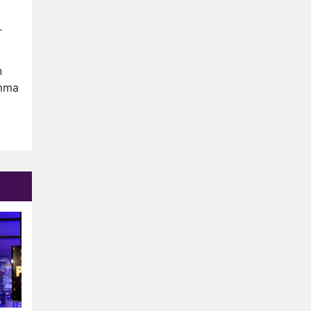
Ron Jans maakt dit seizoen
zijn opwachting als analist
.
Deze tien BN'ers doen mee
aan het nieuwe seizoen van
n
Bestemming X
Vanavond op tv:
amma
jubileumseizoen van Van
Onschatbare Waarde gaat
Winnaar 31e cyclus De
van start
Bondgenoten gelekt