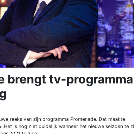
ge brengt tv-programma
g
ieuwe reeks van zijn programma Promenade. Dat maakte
Het is nog niet duidelijk wanneer het nieuwe seizoen te z
mber 2021 te zien.