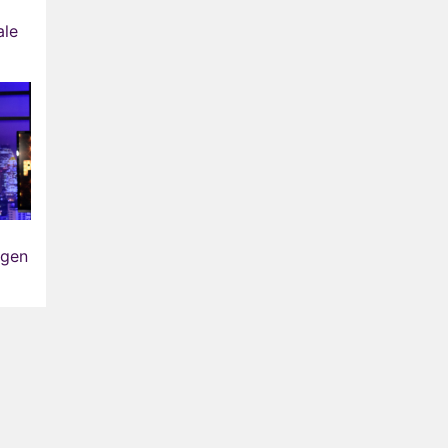
ale
ngen