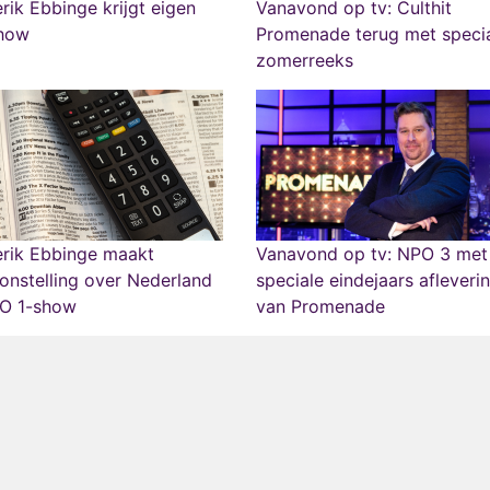
rik Ebbinge krijgt eigen
Vanavond op tv: Culthit
show
Promenade terug met speci
zomerreeks
erik Ebbinge maakt
Vanavond op tv: NPO 3 met
onstelling over Nederland
speciale eindejaars afleveri
PO 1-show
van Promenade