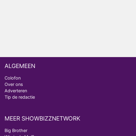
ongemakkelijke momenten
Ron Jans maakt dit seizoen zijn opwachting als
analist
Deze tien BN'ers doen mee aan het nieuwe seizoen
van Bestemming X
ALGEMEEN
Colofon
Over ons
Adverteren
Tip de redactie
MEER SHOWBIZZNETWORK
Big Brother