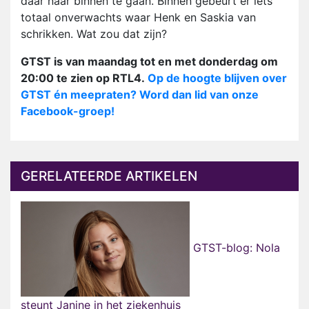
daar naar binnen te gaan. Binnen gebeurt er iets
totaal onverwachts waar Henk en Saskia van
schrikken. Wat zou dat zijn?
GTST is van maandag tot en met donderdag om
20:00 te zien op RTL4.
Op de hoogte blijven over
GTST én meepraten? Word dan lid van onze
Facebook-groep!
GERELATEERDE ARTIKELEN
GTST-blog: Nola
steunt Janine in het ziekenhuis