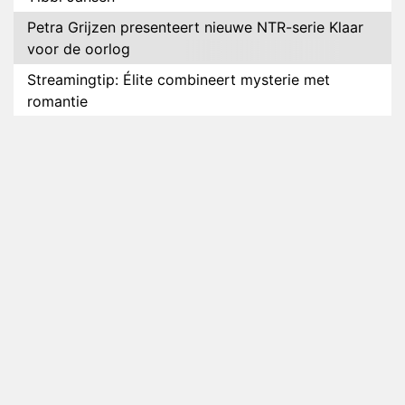
Petra Grijzen presenteert nieuwe NTR-serie Klaar
voor de oorlog
Streamingtip: Élite combineert mysterie met
romantie
Louis van Gaal en Danny Blind te gast in speciale
aflevering van Tussen de Palen
Plottwist: Diederik zou De Bondgenoten alsnog
hebben verlaten
RTL voegt negende B&B-eigenaar toe aan nieuw
seizoen B&B Vol Liefde
HBO Max zendt voor het eerst alle onderdelen van
het EK Atletiek uit
Relatie Anouk en Diederik strandt na exit uit De
Bondgenoten
Nederlanders kijken B&B Vol Liefde vooral voor