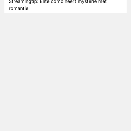
Streamingtip: Élite combineert mysterie met
romantie
Louis van Gaal en Danny Blind te gast in speciale
aflevering van Tussen de Palen
Plottwist: Diederik zou De Bondgenoten alsnog
hebben verlaten
RTL voegt negende B&B-eigenaar toe aan nieuw
seizoen B&B Vol Liefde
HBO Max zendt voor het eerst alle onderdelen van
het EK Atletiek uit
Relatie Anouk en Diederik strandt na exit uit De
Bondgenoten
Nederlanders kijken B&B Vol Liefde vooral voor
ongemakkelijke momenten
Ron Jans maakt dit seizoen zijn opwachting als
analist