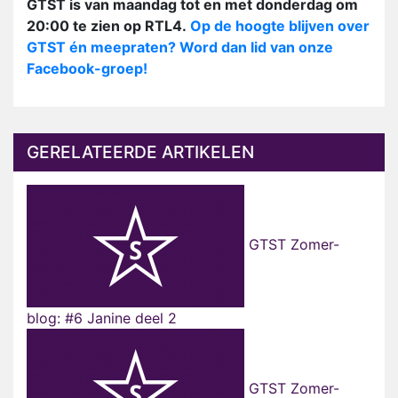
GTST is van maandag tot en met donderdag om
20:00 te zien op RTL4.
Op de hoogte blijven over
GTST én meepraten? Word dan lid van onze
Facebook-groep!
GERELATEERDE ARTIKELEN
GTST Zomer-
blog: #6 Janine deel 2
GTST Zomer-