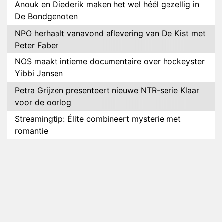
Anouk en Diederik maken het wel héél gezellig in
De Bondgenoten
NPO herhaalt vanavond aflevering van De Kist met
Peter Faber
NOS maakt intieme documentaire over hockeyster
Yibbi Jansen
Petra Grijzen presenteert nieuwe NTR-serie Klaar
voor de oorlog
Streamingtip: Élite combineert mysterie met
romantie
Louis van Gaal en Danny Blind te gast in speciale
aflevering van Tussen de Palen
Plottwist: Diederik zou De Bondgenoten alsnog
hebben verlaten
RTL voegt negende B&B-eigenaar toe aan nieuw
seizoen B&B Vol Liefde