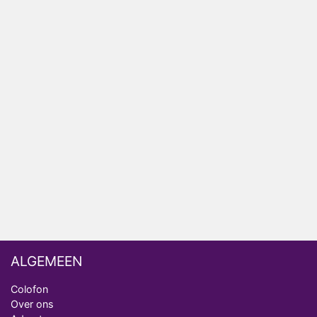
HBO Max zendt voor het eerst alle onderdelen van
het EK Atletiek uit
Relatie Anouk en Diederik strandt na exit uit De
Bondgenoten
Nederlanders kijken B&B Vol Liefde vooral voor
ongemakkelijke momenten
Ron Jans maakt dit seizoen zijn opwachting als
analist
Deze tien BN'ers doen mee aan het nieuwe seizoen
van Bestemming X
ALGEMEEN
Colofon
Over ons