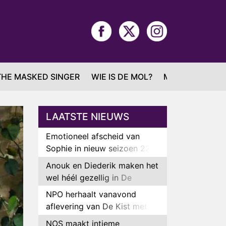
THE MASKED SINGER
WIE IS DE MOL?
MAFS
LAATSTE NIEUWS
Emotioneel afscheid van
Sophie in nieuw seizoen 22
Kids and Counting
Anouk en Diederik maken het
wel héél gezellig in De
Bondgenoten
NPO herhaalt vanavond
aflevering van De Kist met
Peter Faber
NOS maakt intieme