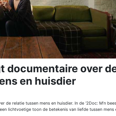
 documentaire over d
ens en huisdier
de relatie tussen mens en huisdier. In de ‘2Doc: M’n bees
 een lichtvoetige toon de betekenis van liefde tussen mens 