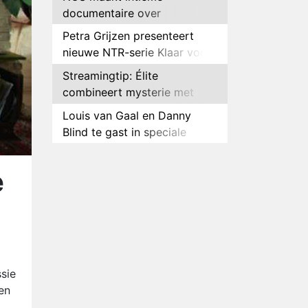
documentaire over
hockeyster Yibbi Jansen
Petra Grijzen presenteert
nieuwe NTR-serie Klaar voor
de oorlog
Streamingtip: Élite
combineert mysterie met
romantie
Louis van Gaal en Danny
Blind te gast in speciale
aflevering van Tussen de
Plottwist: Diederik zou De
Palen
Bondgenoten alsnog hebben
e
verlaten
RTL voegt negende B&B-
eigenaar toe aan nieuw
seizoen B&B Vol Liefde
HBO Max zendt voor het
eerst alle onderdelen van het
EK Atletiek uit
Relatie Anouk en Diederik
sie
strandt na exit uit De
en
Bondgenoten