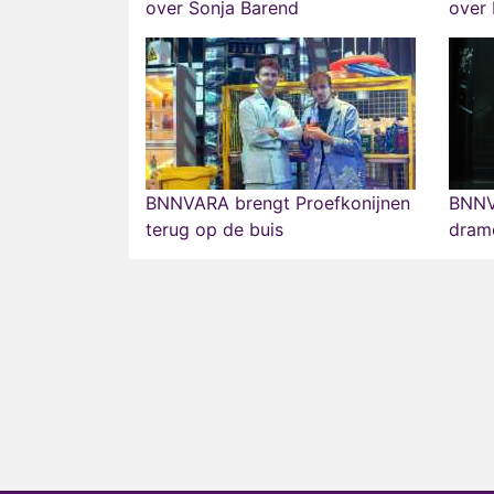
over Sonja Barend
over 
BNNVARA brengt Proefkonijnen
BNNV
terug op de buis
drame