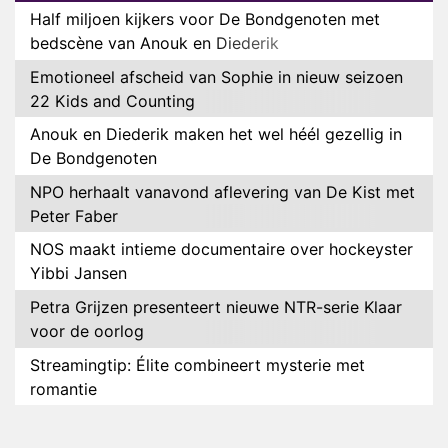
Half miljoen kijkers voor De Bondgenoten met
bedscène van Anouk en Diederik
Emotioneel afscheid van Sophie in nieuw seizoen
22 Kids and Counting
Anouk en Diederik maken het wel héél gezellig in
De Bondgenoten
NPO herhaalt vanavond aflevering van De Kist met
Peter Faber
NOS maakt intieme documentaire over hockeyster
Yibbi Jansen
Petra Grijzen presenteert nieuwe NTR-serie Klaar
voor de oorlog
Streamingtip: Élite combineert mysterie met
romantie
Louis van Gaal en Danny Blind te gast in speciale
aflevering van Tussen de Palen