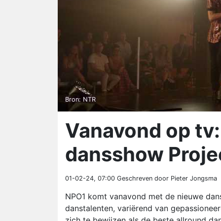
Bron: NTR
Vanavond op tv
dansshow Proje
01-02-24, 07:00
Geschreven door Pieter Jongsma
NPO1 komt vanavond met de nieuwe dans
danstalenten, variërend van gepassionee
zich te bewijzen als de beste allround d