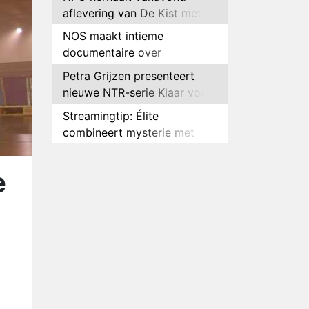
aflevering van De Kist met
Peter Faber
NOS maakt intieme
documentaire over
hockeyster Yibbi Jansen
Petra Grijzen presenteert
nieuwe NTR-serie Klaar voor
de oorlog
Streamingtip: Élite
combineert mysterie met
romantie
Louis van Gaal en Danny
Blind te gast in speciale
e
aflevering van Tussen de
Plottwist: Diederik zou De
Palen
Bondgenoten alsnog hebben
verlaten
RTL voegt negende B&B-
eigenaar toe aan nieuw
seizoen B&B Vol Liefde
HBO Max zendt voor het
eerst alle onderdelen van het
EK Atletiek uit