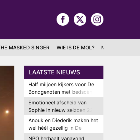
THE MASKED SINGER
WIE IS DE MOL?
MAFS
LAATSTE NIEUWS
Half miljoen kijkers voor De
Bondgenoten met bedscène
van Anouk en Diederik
Emotioneel afscheid van
Sophie in nieuw seizoen 22
Kids and Counting
Anouk en Diederik maken het
wel héél gezellig in De
Bondgenoten
NPO herhaalt vanavond