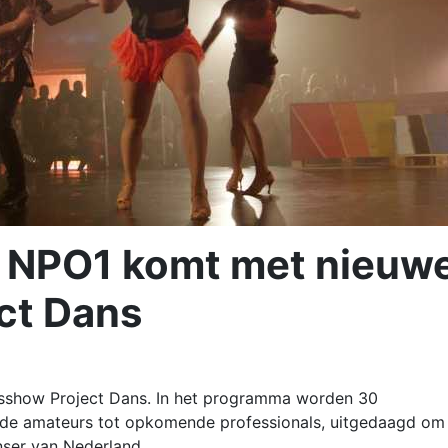
: NPO1 komt met nieuw
ct Dans
show Project Dans. In het programma worden 30
rde amateurs tot opkomende professionals, uitgedaagd om
anser van Nederland.