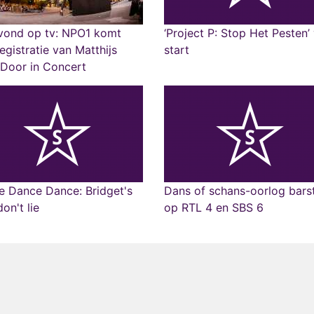
vond op tv: NPO1 komt
‘Project P: Stop Het Pesten’
egistratie van Matthijs
start
Door in Concert
e Dance Dance: Bridget's
Dans of schans-oorlog barst
don't lie
op RTL 4 en SBS 6