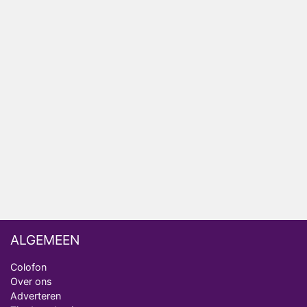
HBO Max zendt voor het eerst alle onderdelen van
het EK Atletiek uit
Relatie Anouk en Diederik strandt na exit uit De
Bondgenoten
Nederlanders kijken B&B Vol Liefde vooral voor
ongemakkelijke momenten
Ron Jans maakt dit seizoen zijn opwachting als
analist
Deze tien BN'ers doen mee aan het nieuwe seizoen
van Bestemming X
ALGEMEEN
Colofon
Over ons
Adverteren