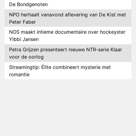
De Bondgenoten
NPO herhaalt vanavond aflevering van De Kist met
Peter Faber
NOS maakt intieme documentaire over hockeyster
Yibbi Jansen
Petra Grijzen presenteert nieuwe NTR-serie Klaar
voor de oorlog
Streamingtip: Élite combineert mysterie met
romantie
Louis van Gaal en Danny Blind te gast in speciale
aflevering van Tussen de Palen
Plottwist: Diederik zou De Bondgenoten alsnog
hebben verlaten
RTL voegt negende B&B-eigenaar toe aan nieuw
seizoen B&B Vol Liefde