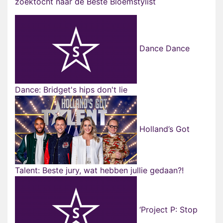
zoektocht naar de Beste Bloemstylist
Dance Dance
Dance: Bridget's hips don't lie
Holland’s Got
Talent: Beste jury, wat hebben jullie gedaan?!
‘Project P: Stop