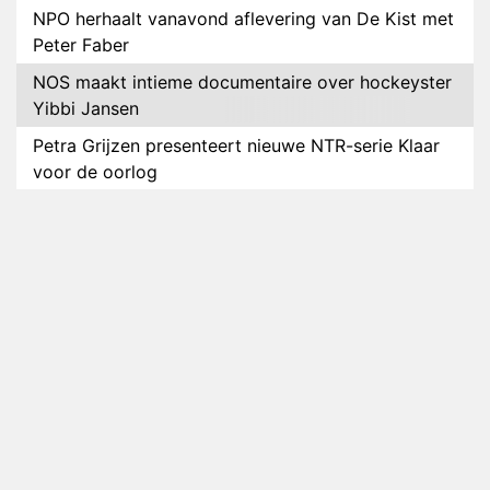
NPO herhaalt vanavond aflevering van De Kist met
Peter Faber
NOS maakt intieme documentaire over hockeyster
Yibbi Jansen
Petra Grijzen presenteert nieuwe NTR-serie Klaar
voor de oorlog
Streamingtip: Élite combineert mysterie met
romantie
Louis van Gaal en Danny Blind te gast in speciale
aflevering van Tussen de Palen
Plottwist: Diederik zou De Bondgenoten alsnog
hebben verlaten
RTL voegt negende B&B-eigenaar toe aan nieuw
seizoen B&B Vol Liefde
HBO Max zendt voor het eerst alle onderdelen van
het EK Atletiek uit