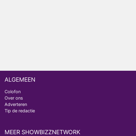
Relatie Anouk en Diederik strandt na exit uit De
Bondgenoten
Nederlanders kijken B&B Vol Liefde vooral voor
ongemakkelijke momenten
Ron Jans maakt dit seizoen zijn opwachting als
analist
ALGEMEEN
Colofon
Over ons
Adverteren
Tip de redactie
MEER SHOWBIZZNETWORK