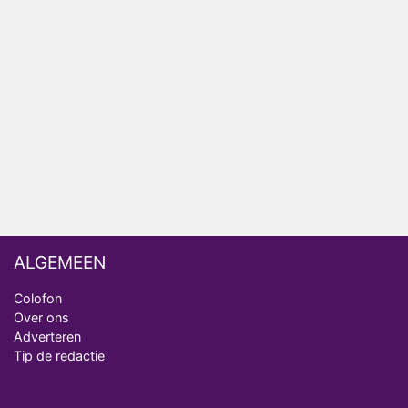
Bondgenoten
Nederlanders kijken B&B Vol Liefde vooral voor
ongemakkelijke momenten
Ron Jans maakt dit seizoen zijn opwachting als
analist
Deze tien BN'ers doen mee aan het nieuwe seizoen
van Bestemming X
ALGEMEEN
Colofon
Over ons
Adverteren
Tip de redactie