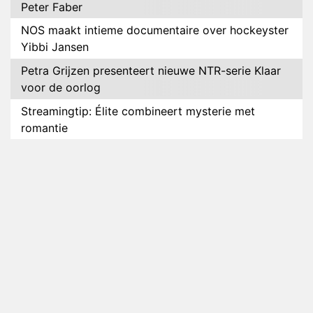
Peter Faber
NOS maakt intieme documentaire over hockeyster
Yibbi Jansen
Petra Grijzen presenteert nieuwe NTR-serie Klaar
voor de oorlog
Streamingtip: Élite combineert mysterie met
romantie
Louis van Gaal en Danny Blind te gast in speciale
aflevering van Tussen de Palen
Plottwist: Diederik zou De Bondgenoten alsnog
hebben verlaten
RTL voegt negende B&B-eigenaar toe aan nieuw
seizoen B&B Vol Liefde
HBO Max zendt voor het eerst alle onderdelen van
het EK Atletiek uit
Relatie Anouk en Diederik strandt na exit uit De