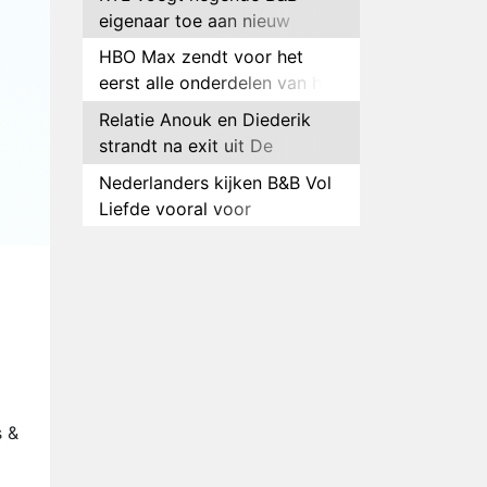
eigenaar toe aan nieuw
seizoen B&B Vol Liefde
HBO Max zendt voor het
eerst alle onderdelen van het
EK Atletiek uit
Relatie Anouk en Diederik
strandt na exit uit De
Bondgenoten
Nederlanders kijken B&B Vol
Liefde vooral voor
ongemakkelijke momenten
Ron Jans maakt dit seizoen
zijn opwachting als analist
Deze tien BN'ers doen mee
aan het nieuwe seizoen van
Bestemming X
Vanavond op tv:
jubileumseizoen van Van
Onschatbare Waarde gaat
Winnaar 31e cyclus De
s &
van start
Bondgenoten gelekt