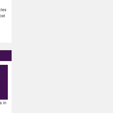
Anouk en Diederik verlaten
De Bondgenoten
cles
pel
AVROTROS komt met reboot
van Fort Alpha
Henny Huisman herkent B&B
Vol Liefde-deelnemer Fred
niet terug op televisie
Omroep Zwart volgt jonge
emigranten in nieuwe
realityserie Welkom Terug
s in