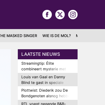
THE MASKED SINGER
WIE IS DE MOL?
MAFS
LAATSTE NIEUWS
Streamingtip: Élite
combineert mysterie met
romantie
Louis van Gaal en Danny
Blind te gast in speciale
aflevering van Tussen de
Plottwist: Diederik zou De
Palen
Bondgenoten alsnog hebben
verlaten
RTL voegt negende B&B-