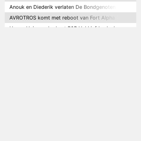
Anouk en Diederik verlaten De Bondgenoten
AVROTROS komt met reboot van Fort Alpha
Henny Huisman herkent B&B Vol Liefde-deelnemer
Fred niet terug op televisie
Omroep Zwart volgt jonge emigranten in nieuwe
realityserie Welkom Terug
Arnout Hauben en vrienden doorkruisen de
Pyreneeën in nieuwe tv-serie
Op déze datum begint het nieuwe seizoen van
Vandaag Inside
Anouk biecht gevoelens voor Diederik op in De
Bondgenoten
NOS doet live verslag van slotdag WorldPride
Amsterdam 2026
Anouk en Diederik botsen keihard in De