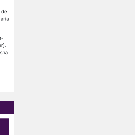
Nederlanders kijken B&B Vol
Liefde vooral voor
 de
ongemakkelijke momenten
aria
Ron Jans maakt dit seizoen
zijn opwachting als analist
Deze tien BN'ers doen mee
m-
aan het nieuwe seizoen van
r).
Bestemming X
osha
Vanavond op tv:
jubileumseizoen van Van
Onschatbare Waarde gaat
van start