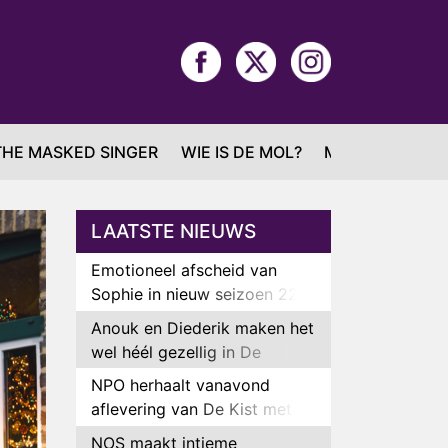
THE MASKED SINGER
WIE IS DE MOL?
MAFS
LAATSTE NIEUWS
Emotioneel afscheid van
Sophie in nieuw seizoen 22
Kids and Counting
Anouk en Diederik maken het
wel héél gezellig in De
Bondgenoten
NPO herhaalt vanavond
aflevering van De Kist met
Peter Faber
NOS maakt intieme