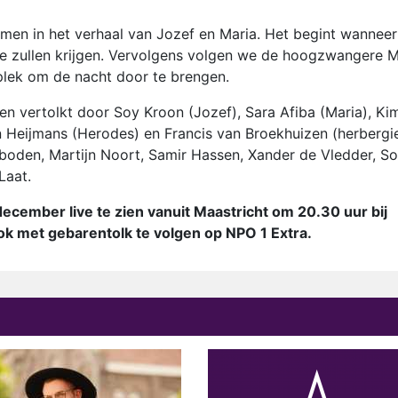
men in het verhaal van Jozef en Maria. Het begint wanneer
dje zullen krijgen. Vervolgens volgen we de hoogzwangere M
plek om de nacht door te brengen.
en vertolkt door Soy Kroon (Jozef), Sara Afiba (Maria), Ki
n Heijmans (Herodes) en Francis van Broekhuizen (herbergie
enboden, Martijn Noort, Samir Hassen, Xander de Vledder, S
Laat.
december live te zien vanuit Maastricht om 20.30 uur bij
k met gebarentolk te volgen op NPO 1 Extra.