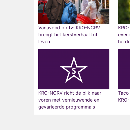
Vanavond op tv: KRO-NCRV
KRO-
brengt het kerstverhaal tot
even
leven
herd
KRO-NCRV richt de blik naar
Taco 
voren met vernieuwende en
KRO
gevarieerde programma's