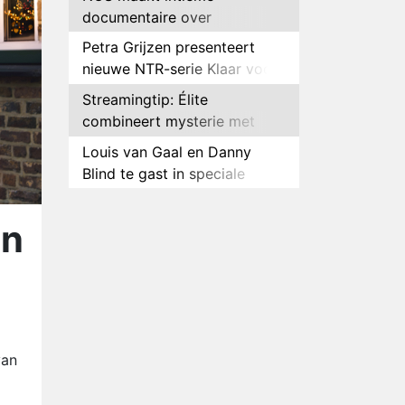
documentaire over
hockeyster Yibbi Jansen
Petra Grijzen presenteert
nieuwe NTR-serie Klaar voor
de oorlog
Streamingtip: Élite
combineert mysterie met
romantie
Louis van Gaal en Danny
Blind te gast in speciale
aflevering van Tussen de
Plottwist: Diederik zou De
Palen
Bondgenoten alsnog hebben
en
verlaten
RTL voegt negende B&B-
eigenaar toe aan nieuw
seizoen B&B Vol Liefde
HBO Max zendt voor het
eerst alle onderdelen van het
EK Atletiek uit
Relatie Anouk en Diederik
van
strandt na exit uit De
Bondgenoten