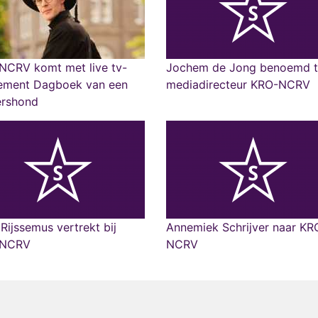
NCRV komt met live tv-
Jochem de Jong benoemd t
ement Dagboek van een
mediadirecteur KRO-NCRV
ershond
Rijssemus vertrekt bij
Annemiek Schrijver naar KR
-NCRV
NCRV