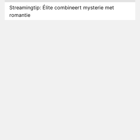
Streamingtip: Élite combineert mysterie met
romantie
Louis van Gaal en Danny Blind te gast in speciale
aflevering van Tussen de Palen
Plottwist: Diederik zou De Bondgenoten alsnog
hebben verlaten
RTL voegt negende B&B-eigenaar toe aan nieuw
seizoen B&B Vol Liefde
HBO Max zendt voor het eerst alle onderdelen van
het EK Atletiek uit
Relatie Anouk en Diederik strandt na exit uit De
Bondgenoten
Nederlanders kijken B&B Vol Liefde vooral voor
ongemakkelijke momenten
Ron Jans maakt dit seizoen zijn opwachting als