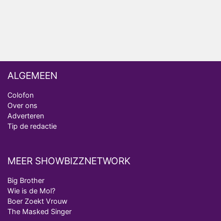
analist
Deze tien BN'ers doen mee aan het nieuwe seizoen
van Bestemming X
ALGEMEEN
Colofon
Over ons
Adverteren
Tip de redactie
MEER SHOWBIZZNETWORK
Big Brother
Wie is de Mol?
Boer Zoekt Vrouw
The Masked Singer