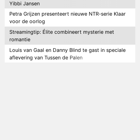
Yibbi Jansen
Petra Grijzen presenteert nieuwe NTR-serie Klaar
voor de oorlog
Streamingtip: Élite combineert mysterie met
romantie
Louis van Gaal en Danny Blind te gast in speciale
aflevering van Tussen de Palen
Plottwist: Diederik zou De Bondgenoten alsnog
hebben verlaten
RTL voegt negende B&B-eigenaar toe aan nieuw
seizoen B&B Vol Liefde
HBO Max zendt voor het eerst alle onderdelen van
het EK Atletiek uit
Relatie Anouk en Diederik strandt na exit uit De
Bondgenoten
Nederlanders kijken B&B Vol Liefde vooral voor