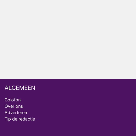
ongemakkelijke momenten
Ron Jans maakt dit seizoen zijn opwachting als
analist
Deze tien BN'ers doen mee aan het nieuwe seizoen
van Bestemming X
Vanavond op tv: jubileumseizoen van Van
Onschatbare Waarde gaat van start
ALGEMEEN
Colofon
Over ons
Adverteren
Tip de redactie