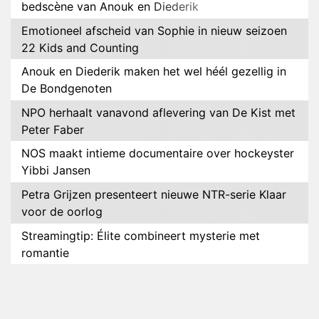
bedscène van Anouk en Diederik
Emotioneel afscheid van Sophie in nieuw seizoen
22 Kids and Counting
Anouk en Diederik maken het wel héél gezellig in
De Bondgenoten
NPO herhaalt vanavond aflevering van De Kist met
Peter Faber
NOS maakt intieme documentaire over hockeyster
Yibbi Jansen
Petra Grijzen presenteert nieuwe NTR-serie Klaar
voor de oorlog
Streamingtip: Élite combineert mysterie met
romantie
Louis van Gaal en Danny Blind te gast in speciale
aflevering van Tussen de Palen
Plottwist: Diederik zou De Bondgenoten alsnog