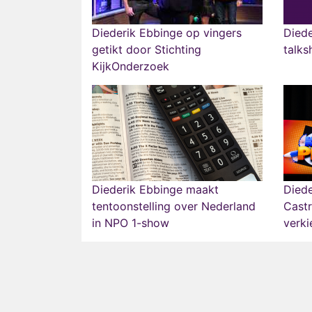
Diederik Ebbinge op vingers
Diede
getikt door Stichting
talk
KijkOnderzoek
Diederik Ebbinge maakt
Diede
tentoonstelling over Nederland
Cast
in NPO 1-show
verki