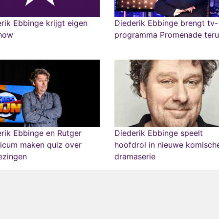
rik Ebbinge krijgt eigen
Diederik Ebbinge brengt tv-
show
programma Promenade ter
rik Ebbinge en Rutger
Diederik Ebbinge speelt
ricum maken quiz over
hoofdrol in nieuwe komisch
ezingen
dramaserie