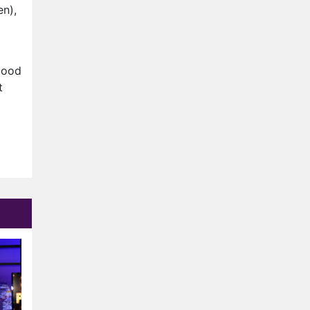
Relatie Anouk en Diederik
en),
strandt na exit uit De
Bondgenoten
Nederlanders kijken B&B Vol
Liefde vooral voor
bood
ongemakkelijke momenten
Ron Jans maakt dit seizoen
t
zijn opwachting als analist
Deze tien BN'ers doen mee
aan het nieuwe seizoen van
Bestemming X