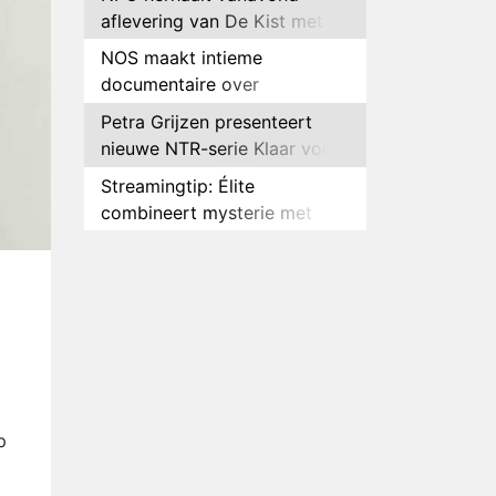
aflevering van De Kist met
Peter Faber
NOS maakt intieme
documentaire over
hockeyster Yibbi Jansen
Petra Grijzen presenteert
nieuwe NTR-serie Klaar voor
de oorlog
Streamingtip: Élite
combineert mysterie met
romantie
Louis van Gaal en Danny
Blind te gast in speciale
aflevering van Tussen de
Plottwist: Diederik zou De
Palen
Bondgenoten alsnog hebben
verlaten
RTL voegt negende B&B-
eigenaar toe aan nieuw
seizoen B&B Vol Liefde
HBO Max zendt voor het
p
eerst alle onderdelen van het
EK Atletiek uit