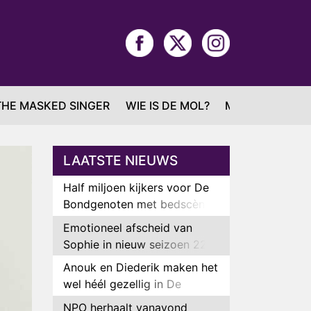
THE MASKED SINGER
WIE IS DE MOL?
MAFS
LAATSTE NIEUWS
Half miljoen kijkers voor De
Bondgenoten met bedscène
van Anouk en Diederik
Emotioneel afscheid van
Sophie in nieuw seizoen 22
Kids and Counting
Anouk en Diederik maken het
wel héél gezellig in De
Bondgenoten
NPO herhaalt vanavond