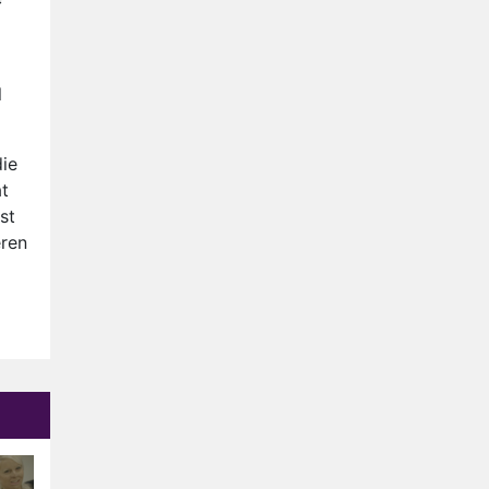
Anouk en Diederik verlaten
De Bondgenoten
AVROTROS komt met reboot
l
van Fort Alpha
Henny Huisman herkent B&B
Vol Liefde-deelnemer Fred
die
niet terug op televisie
at
Omroep Zwart volgt jonge
st
emigranten in nieuwe
eren
realityserie Welkom Terug