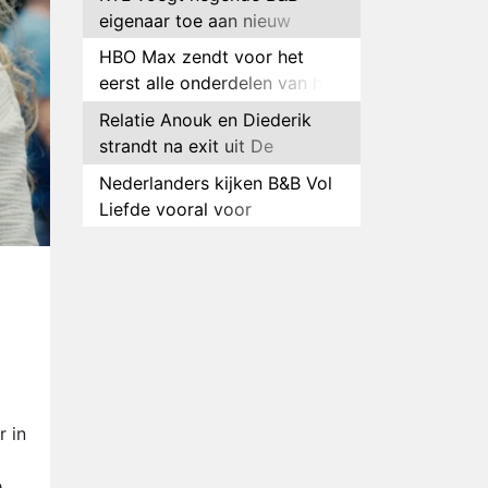
eigenaar toe aan nieuw
seizoen B&B Vol Liefde
HBO Max zendt voor het
eerst alle onderdelen van het
EK Atletiek uit
Relatie Anouk en Diederik
strandt na exit uit De
Bondgenoten
Nederlanders kijken B&B Vol
Liefde vooral voor
ongemakkelijke momenten
Ron Jans maakt dit seizoen
zijn opwachting als analist
Deze tien BN'ers doen mee
aan het nieuwe seizoen van
Bestemming X
Vanavond op tv:
jubileumseizoen van Van
Onschatbare Waarde gaat
Winnaar 31e cyclus De
r in
van start
Bondgenoten gelekt
e