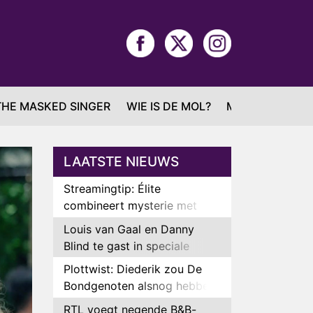
THE MASKED SINGER
WIE IS DE MOL?
MAFS
LAATSTE NIEUWS
Streamingtip: Élite
combineert mysterie met
romantie
Louis van Gaal en Danny
Blind te gast in speciale
aflevering van Tussen de
Plottwist: Diederik zou De
Palen
Bondgenoten alsnog hebben
verlaten
RTL voegt negende B&B-