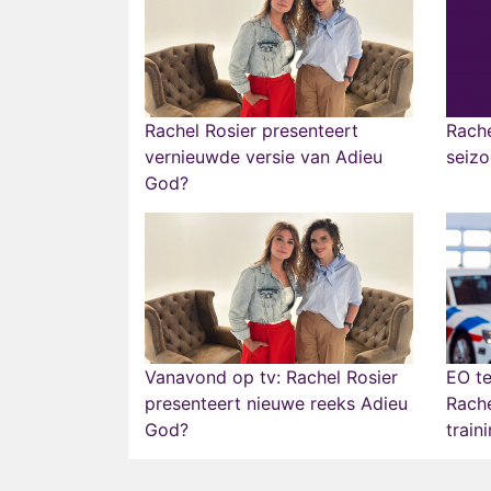
Rachel Rosier presenteert
Rache
vernieuwde versie van Adieu
seiz
God?
Vanavond op tv: Rachel Rosier
EO te
presenteert nieuwe reeks Adieu
Rache
God?
train