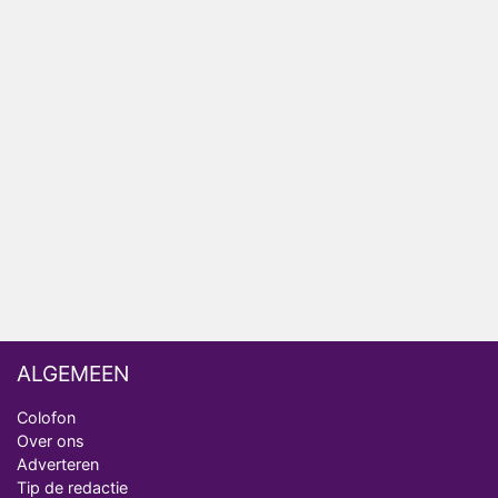
het EK Atletiek uit
Relatie Anouk en Diederik strandt na exit uit De
Bondgenoten
Nederlanders kijken B&B Vol Liefde vooral voor
ongemakkelijke momenten
Ron Jans maakt dit seizoen zijn opwachting als
analist
Deze tien BN'ers doen mee aan het nieuwe seizoen
van Bestemming X
ALGEMEEN
Colofon
Over ons
Adverteren
Tip de redactie