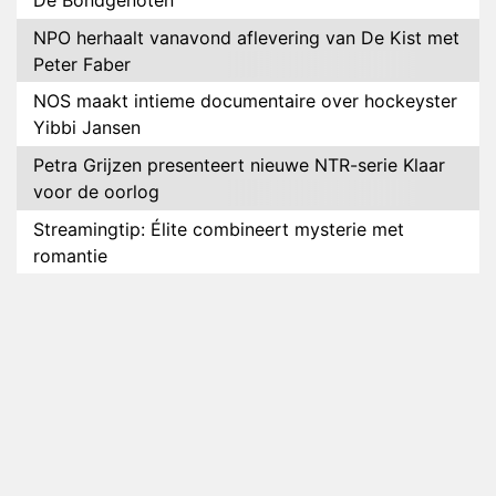
De Bondgenoten
NPO herhaalt vanavond aflevering van De Kist met
Peter Faber
NOS maakt intieme documentaire over hockeyster
Yibbi Jansen
Petra Grijzen presenteert nieuwe NTR-serie Klaar
voor de oorlog
Streamingtip: Élite combineert mysterie met
romantie
Louis van Gaal en Danny Blind te gast in speciale
aflevering van Tussen de Palen
Plottwist: Diederik zou De Bondgenoten alsnog
hebben verlaten
RTL voegt negende B&B-eigenaar toe aan nieuw
seizoen B&B Vol Liefde
HBO Max zendt voor het eerst alle onderdelen van