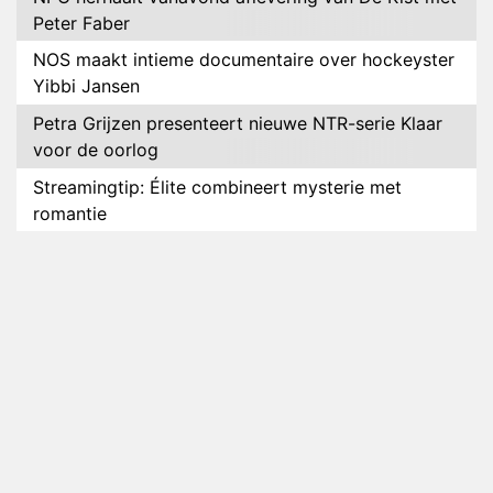
Peter Faber
NOS maakt intieme documentaire over hockeyster
Yibbi Jansen
Petra Grijzen presenteert nieuwe NTR-serie Klaar
voor de oorlog
Streamingtip: Élite combineert mysterie met
romantie
Louis van Gaal en Danny Blind te gast in speciale
aflevering van Tussen de Palen
Plottwist: Diederik zou De Bondgenoten alsnog
hebben verlaten
RTL voegt negende B&B-eigenaar toe aan nieuw
seizoen B&B Vol Liefde
HBO Max zendt voor het eerst alle onderdelen van
het EK Atletiek uit