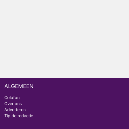
Relatie Anouk en Diederik strandt na exit uit De
Bondgenoten
Nederlanders kijken B&B Vol Liefde vooral voor
ongemakkelijke momenten
Ron Jans maakt dit seizoen zijn opwachting als
analist
Deze tien BN'ers doen mee aan het nieuwe seizoen
van Bestemming X
ALGEMEEN
Colofon
Over ons
Adverteren
Tip de redactie