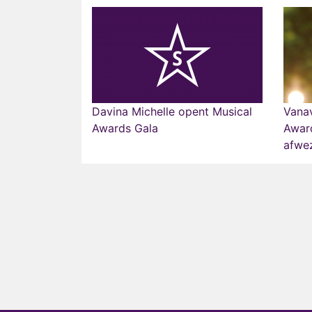
Davina Michelle opent Musical
Vanav
Awards Gala
Award
afwez