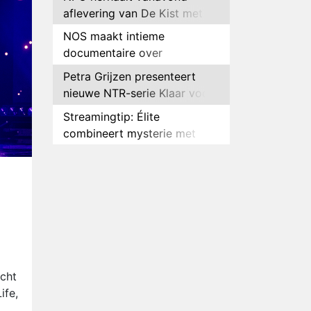
aflevering van De Kist met
Peter Faber
NOS maakt intieme
documentaire over
hockeyster Yibbi Jansen
Petra Grijzen presenteert
nieuwe NTR-serie Klaar voor
de oorlog
Streamingtip: Élite
combineert mysterie met
romantie
Louis van Gaal en Danny
Blind te gast in speciale
aflevering van Tussen de
Plottwist: Diederik zou De
Palen
Bondgenoten alsnog hebben
verlaten
RTL voegt negende B&B-
eigenaar toe aan nieuw
seizoen B&B Vol Liefde
HBO Max zendt voor het
cht
eerst alle onderdelen van het
ife,
EK Atletiek uit