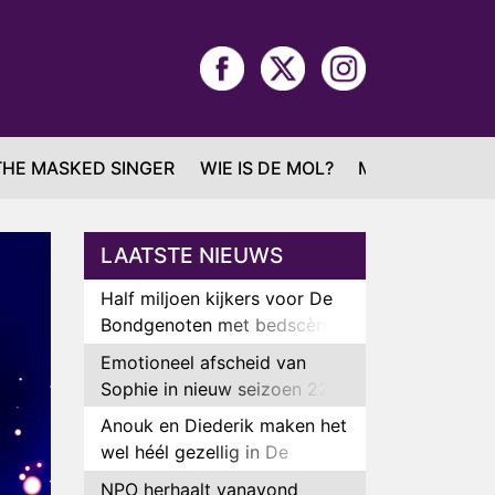
THE MASKED SINGER
WIE IS DE MOL?
MAFS
LAATSTE NIEUWS
Half miljoen kijkers voor De
Bondgenoten met bedscène
van Anouk en Diederik
Emotioneel afscheid van
Sophie in nieuw seizoen 22
Kids and Counting
Anouk en Diederik maken het
wel héél gezellig in De
Bondgenoten
NPO herhaalt vanavond