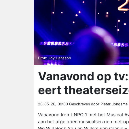
Bron: Joy Hansson
Vanavond op tv:
eert theatersei
20-05-26, 09:00
Geschreven door Pieter Jongsma
Vanavond komt NPO 1 met het Musical Awa
aan het afgelopen musicalseizoen met opt
We Will Rock You en Willem van Oranje – 