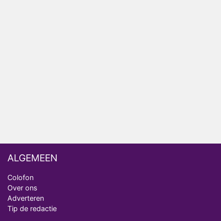
Relatie Anouk en Diederik strandt na exit uit De
Bondgenoten
Nederlanders kijken B&B Vol Liefde vooral voor
ongemakkelijke momenten
Ron Jans maakt dit seizoen zijn opwachting als
analist
Deze tien BN'ers doen mee aan het nieuwe seizoen
van Bestemming X
ALGEMEEN
Colofon
Over ons
Adverteren
Tip de redactie