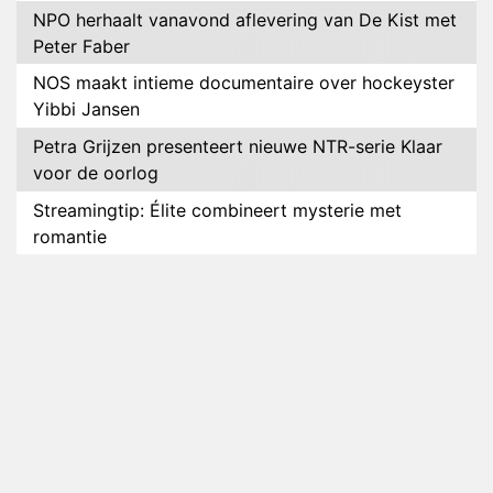
NPO herhaalt vanavond aflevering van De Kist met
Peter Faber
NOS maakt intieme documentaire over hockeyster
Yibbi Jansen
Petra Grijzen presenteert nieuwe NTR-serie Klaar
voor de oorlog
Streamingtip: Élite combineert mysterie met
romantie
Louis van Gaal en Danny Blind te gast in speciale
aflevering van Tussen de Palen
Plottwist: Diederik zou De Bondgenoten alsnog
hebben verlaten
RTL voegt negende B&B-eigenaar toe aan nieuw
seizoen B&B Vol Liefde
HBO Max zendt voor het eerst alle onderdelen van
het EK Atletiek uit