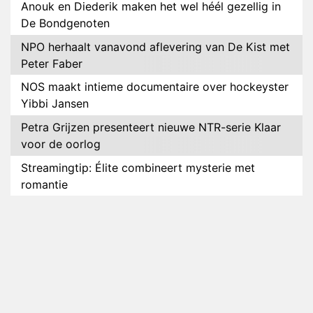
Anouk en Diederik maken het wel héél gezellig in
De Bondgenoten
NPO herhaalt vanavond aflevering van De Kist met
Peter Faber
NOS maakt intieme documentaire over hockeyster
Yibbi Jansen
Petra Grijzen presenteert nieuwe NTR-serie Klaar
voor de oorlog
Streamingtip: Élite combineert mysterie met
romantie
Louis van Gaal en Danny Blind te gast in speciale
aflevering van Tussen de Palen
Plottwist: Diederik zou De Bondgenoten alsnog
hebben verlaten
RTL voegt negende B&B-eigenaar toe aan nieuw
seizoen B&B Vol Liefde