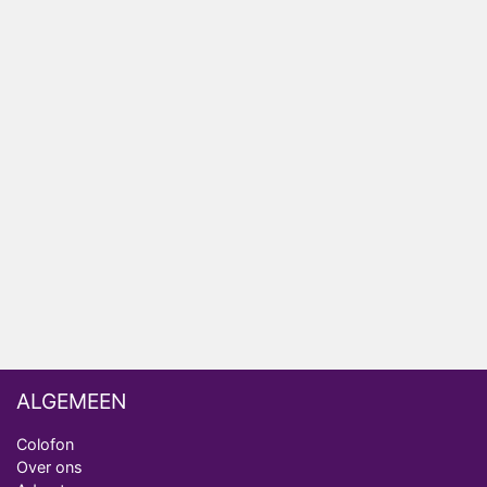
HBO Max zendt voor het eerst alle onderdelen van
het EK Atletiek uit
Relatie Anouk en Diederik strandt na exit uit De
Bondgenoten
Nederlanders kijken B&B Vol Liefde vooral voor
ongemakkelijke momenten
Ron Jans maakt dit seizoen zijn opwachting als
analist
Deze tien BN'ers doen mee aan het nieuwe seizoen
van Bestemming X
ALGEMEEN
Colofon
Over ons