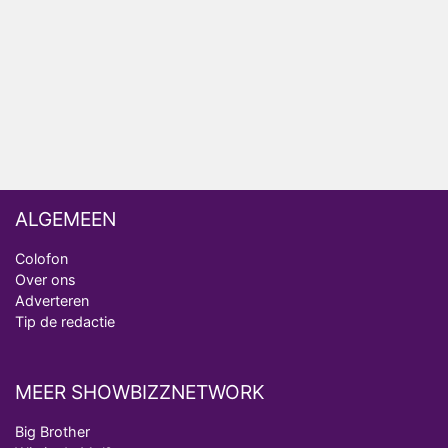
Omroep Zwart volgt jonge emigranten in nieuwe
realityserie Welkom Terug
ALGEMEEN
Colofon
Over ons
Adverteren
Tip de redactie
MEER SHOWBIZZNETWORK
Big Brother