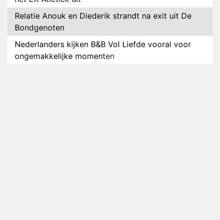
Relatie Anouk en Diederik strandt na exit uit De
Bondgenoten
Nederlanders kijken B&B Vol Liefde vooral voor
ongemakkelijke momenten
Ron Jans maakt dit seizoen zijn opwachting als
analist
Deze tien BN'ers doen mee aan het nieuwe seizoen
van Bestemming X
Vanavond op tv: jubileumseizoen van Van
Onschatbare Waarde gaat van start
Winnaar 31e cyclus De Bondgenoten gelekt
Anouk en Diederik verlaten De Bondgenoten
AVROTROS komt met reboot van Fort Alpha
Henny Huisman herkent B&B Vol Liefde-deelnemer
Fred niet terug op televisie