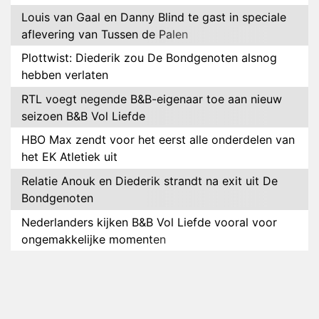
Louis van Gaal en Danny Blind te gast in speciale
aflevering van Tussen de Palen
Plottwist: Diederik zou De Bondgenoten alsnog
hebben verlaten
RTL voegt negende B&B-eigenaar toe aan nieuw
seizoen B&B Vol Liefde
HBO Max zendt voor het eerst alle onderdelen van
het EK Atletiek uit
Relatie Anouk en Diederik strandt na exit uit De
Bondgenoten
Nederlanders kijken B&B Vol Liefde vooral voor
ongemakkelijke momenten
Ron Jans maakt dit seizoen zijn opwachting als
analist
Deze tien BN'ers doen mee aan het nieuwe seizoen