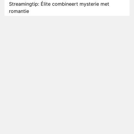
Streamingtip: Élite combineert mysterie met
romantie
Louis van Gaal en Danny Blind te gast in speciale
aflevering van Tussen de Palen
Plottwist: Diederik zou De Bondgenoten alsnog
hebben verlaten
RTL voegt negende B&B-eigenaar toe aan nieuw
seizoen B&B Vol Liefde
HBO Max zendt voor het eerst alle onderdelen van
het EK Atletiek uit
Relatie Anouk en Diederik strandt na exit uit De
Bondgenoten
Nederlanders kijken B&B Vol Liefde vooral voor
ongemakkelijke momenten
Ron Jans maakt dit seizoen zijn opwachting als
analist