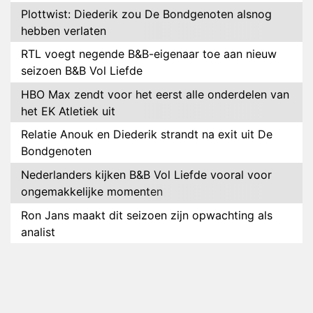
Plottwist: Diederik zou De Bondgenoten alsnog
hebben verlaten
RTL voegt negende B&B-eigenaar toe aan nieuw
seizoen B&B Vol Liefde
HBO Max zendt voor het eerst alle onderdelen van
het EK Atletiek uit
Relatie Anouk en Diederik strandt na exit uit De
Bondgenoten
Nederlanders kijken B&B Vol Liefde vooral voor
ongemakkelijke momenten
Ron Jans maakt dit seizoen zijn opwachting als
analist
Deze tien BN'ers doen mee aan het nieuwe seizoen
van Bestemming X
Vanavond op tv: jubileumseizoen van Van
Onschatbare Waarde gaat van start