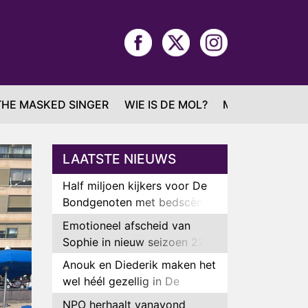
THE MASKED SINGER
WIE IS DE MOL?
MAFS
LAATSTE NIEUWS
Half miljoen kijkers voor De
Bondgenoten met bedscène
van Anouk en Diederik
Emotioneel afscheid van
Sophie in nieuw seizoen 22
Kids and Counting
Anouk en Diederik maken het
wel héél gezellig in De
Bondgenoten
NPO herhaalt vanavond