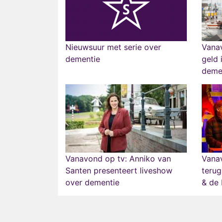
Nieuwsuur met serie over
Vana
dementie
geld 
deme
Vanavond op tv: Anniko van
Vana
Santen presenteert liveshow
terug
over dementie
& de