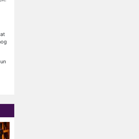
Relatie Anouk en Diederik
strandt na exit uit De
Bondgenoten
Nederlanders kijken B&B Vol
Liefde vooral voor
wat
ongemakkelijke momenten
Ron Jans maakt dit seizoen
nog
zijn opwachting als analist
Deze tien BN'ers doen mee
Hun
aan het nieuwe seizoen van
Bestemming X