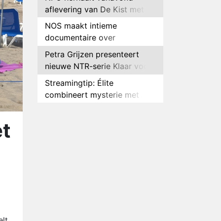
aflevering van De Kist met
Peter Faber
NOS maakt intieme
documentaire over
hockeyster Yibbi Jansen
Petra Grijzen presenteert
nieuwe NTR-serie Klaar voor
de oorlog
Streamingtip: Élite
combineert mysterie met
romantie
Louis van Gaal en Danny
Blind te gast in speciale
et
aflevering van Tussen de
Plottwist: Diederik zou De
Palen
Bondgenoten alsnog hebben
verlaten
RTL voegt negende B&B-
eigenaar toe aan nieuw
seizoen B&B Vol Liefde
HBO Max zendt voor het
eerst alle onderdelen van het
EK Atletiek uit
lt.