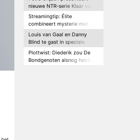
nieuwe NTR-serie Klaar voor
de oorlog
Streamingtip: Élite
combineert mysterie met
romantie
Louis van Gaal en Danny
Blind te gast in speciale
aflevering van Tussen de
Plottwist: Diederik zou De
Palen
Bondgenoten alsnog hebben
verlaten
RTL voegt negende B&B-
eigenaar toe aan nieuw
seizoen B&B Vol Liefde
HBO Max zendt voor het
eerst alle onderdelen van het
EK Atletiek uit
Relatie Anouk en Diederik
strandt na exit uit De
Bondgenoten
Nederlanders kijken B&B Vol
Liefde vooral voor
ongemakkelijke momenten
 het