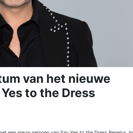
atum van het nieuwe
 Yes to the Dress
met een nieuw seizoen van Say Yes to the Dress Benelux. In