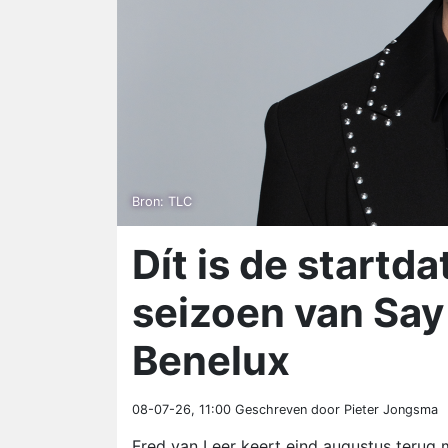
Bron: TLC
Dít is de startd
seizoen van Say
Benelux
08-07-26, 11:00
Geschreven door Pieter Jongsma
Fred van Leer keert eind augustus terug 