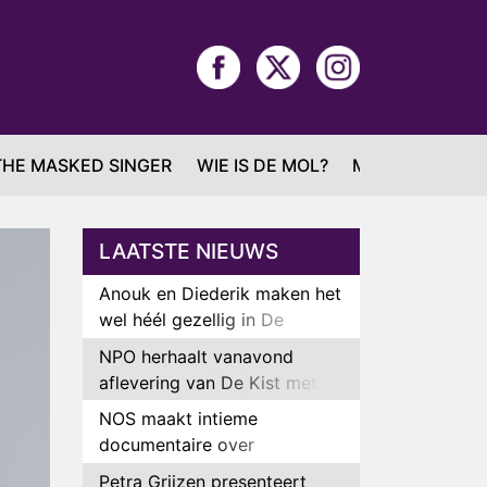
THE MASKED SINGER
WIE IS DE MOL?
MAFS
LAATSTE NIEUWS
Anouk en Diederik maken het
wel héél gezellig in De
Bondgenoten
NPO herhaalt vanavond
aflevering van De Kist met
Peter Faber
NOS maakt intieme
documentaire over
hockeyster Yibbi Jansen
Petra Grijzen presenteert