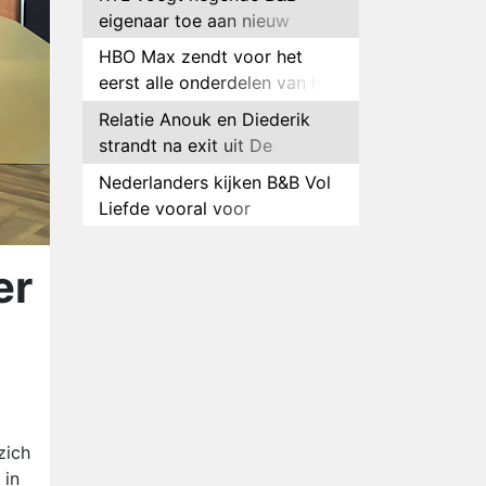
eigenaar toe aan nieuw
seizoen B&B Vol Liefde
HBO Max zendt voor het
eerst alle onderdelen van het
EK Atletiek uit
Relatie Anouk en Diederik
strandt na exit uit De
Bondgenoten
Nederlanders kijken B&B Vol
Liefde vooral voor
ongemakkelijke momenten
Ron Jans maakt dit seizoen
zijn opwachting als analist
er
Deze tien BN'ers doen mee
aan het nieuwe seizoen van
Bestemming X
Vanavond op tv:
jubileumseizoen van Van
Onschatbare Waarde gaat
Winnaar 31e cyclus De
van start
zich
Bondgenoten gelekt
 in