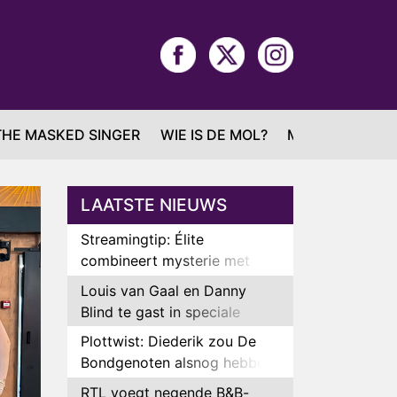
THE MASKED SINGER
WIE IS DE MOL?
MAFS
LAATSTE NIEUWS
Streamingtip: Élite
combineert mysterie met
romantie
Louis van Gaal en Danny
Blind te gast in speciale
aflevering van Tussen de
Plottwist: Diederik zou De
Palen
Bondgenoten alsnog hebben
verlaten
RTL voegt negende B&B-