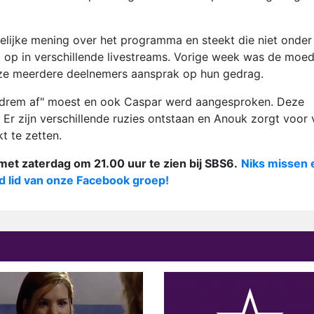
lijke mening over het programma en steekt die niet onder
g op in verschillende livestreams. Vorige week was de moe
 ze meerdere deelnemers aansprak op hun gedrag.
handrem af" moest en ook Caspar werd aangesproken. Deze
. Er zijn verschillende ruzies ontstaan en Anouk zorgt voor 
kt te zetten.
et zaterdag om 21.00 uur te zien bij SBS6.
Niks missen 
 lid van onze Facebook groep!