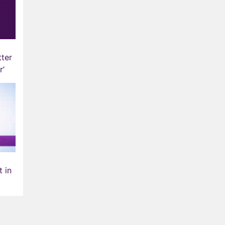
tter
 in