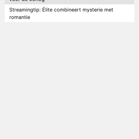
Streamingtip: Élite combineert mysterie met
romantie
Louis van Gaal en Danny Blind te gast in speciale
aflevering van Tussen de Palen
Plottwist: Diederik zou De Bondgenoten alsnog
hebben verlaten
RTL voegt negende B&B-eigenaar toe aan nieuw
seizoen B&B Vol Liefde
HBO Max zendt voor het eerst alle onderdelen van
het EK Atletiek uit
Relatie Anouk en Diederik strandt na exit uit De
Bondgenoten
Nederlanders kijken B&B Vol Liefde vooral voor
ongemakkelijke momenten
Ron Jans maakt dit seizoen zijn opwachting als