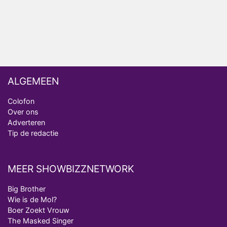
analist
Deze tien BN'ers doen mee aan het nieuwe seizoen
van Bestemming X
ALGEMEEN
Colofon
Over ons
Adverteren
Tip de redactie
MEER SHOWBIZZNETWORK
Big Brother
Wie is de Mol?
Boer Zoekt Vrouw
The Masked Singer