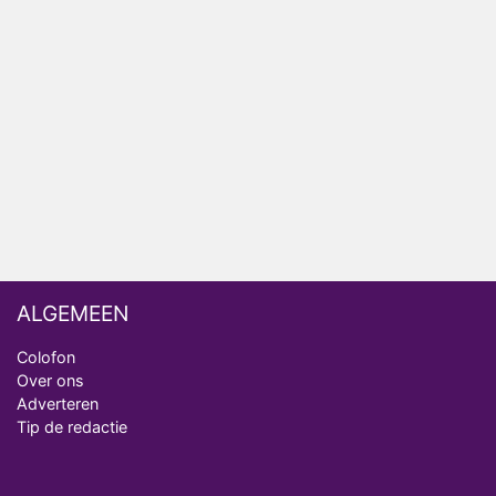
Fred niet terug op televisie
Omroep Zwart volgt jonge emigranten in nieuwe
realityserie Welkom Terug
Arnout Hauben en vrienden doorkruisen de
Pyreneeën in nieuwe tv-serie
ALGEMEEN
Colofon
Over ons
Adverteren
Tip de redactie