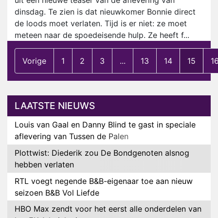
uit een nieuwe teaser van de aflevering van
dinsdag. Te zien is dat nieuwkomer Bonnie direct
de loods moet verlaten. Tijd is er niet: ze moet
meteen naar de spoedeisende hulp. Ze heeft f...
Vorige
1
2
3
...
13
14
15
1
LAATSTE NIEUWS
Louis van Gaal en Danny Blind te gast in speciale
aflevering van Tussen de Palen
Plottwist: Diederik zou De Bondgenoten alsnog
hebben verlaten
RTL voegt negende B&B-eigenaar toe aan nieuw
seizoen B&B Vol Liefde
HBO Max zendt voor het eerst alle onderdelen van