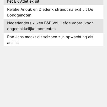
het EK Atletiek uit
Relatie Anouk en Diederik strandt na exit uit De
Bondgenoten
Nederlanders kijken B&B Vol Liefde vooral voor
ongemakkelijke momenten
Ron Jans maakt dit seizoen zijn opwachting als
analist
Deze tien BN'ers doen mee aan het nieuwe seizoen
van Bestemming X
Vanavond op tv: jubileumseizoen van Van
Onschatbare Waarde gaat van start
Winnaar 31e cyclus De Bondgenoten gelekt
Anouk en Diederik verlaten De Bondgenoten
AVROTROS komt met reboot van Fort Alpha
Henny Huisman herkent B&B Vol Liefde-deelnemer