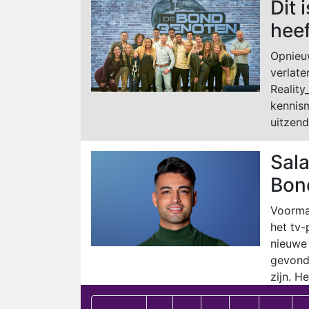
Dit
heef
Opnieu
verlate
Reality
kennism
uitzend
Sala
Bon
Voormal
het tv-
nieuwe 
gevonde
zijn. He.