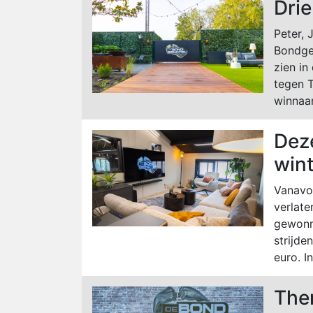
Drie
Peter, 
Bondge
zien in
tegen T
winnaar
Dez
wint
Vanavo
verlate
gewonn
strijde
euro. I
Ther