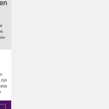
ten
al
ek
sie-
in
zijn
atje
e