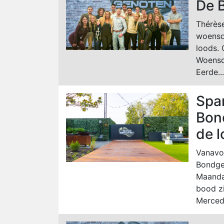
De 
Thérèse
woensd
loods. 
Woensda
Eerde...
Spa
Bon
de 
Vanavo
Bondge
Maanda
bood zi
Mercede