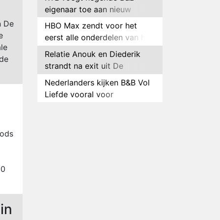
eigenaar toe aan nieuw
seizoen B&B Vol Liefde
n De
HBO Max zendt voor het
e
eerst alle onderdelen van het
le
EK Atletiek uit
Relatie Anouk en Diederik
 de
strandt na exit uit De
Bondgenoten
Nederlanders kijken B&B Vol
Liefde vooral voor
ongemakkelijke momenten
Ron Jans maakt dit seizoen
zijn opwachting als analist
oods
Deze tien BN'ers doen mee
aan het nieuwe seizoen van
Bestemming X
Vanavond op tv:
00
jubileumseizoen van Van
Onschatbare Waarde gaat
Winnaar 31e cyclus De
van start
in
Bondgenoten gelekt