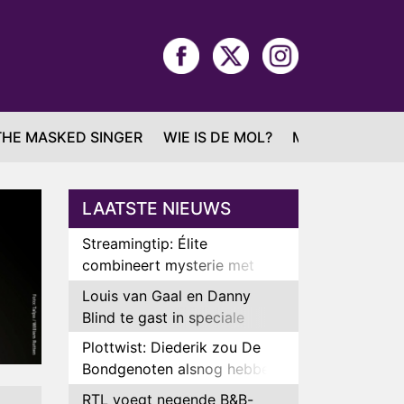
THE MASKED SINGER
WIE IS DE MOL?
MAFS
LAATSTE NIEUWS
Streamingtip: Élite
combineert mysterie met
romantie
Louis van Gaal en Danny
Blind te gast in speciale
aflevering van Tussen de
Plottwist: Diederik zou De
Palen
Bondgenoten alsnog hebben
verlaten
RTL voegt negende B&B-