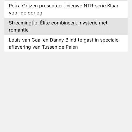
Petra Grijzen presenteert nieuwe NTR-serie Klaar
voor de oorlog
Streamingtip: Élite combineert mysterie met
romantie
Louis van Gaal en Danny Blind te gast in speciale
aflevering van Tussen de Palen
Plottwist: Diederik zou De Bondgenoten alsnog
hebben verlaten
RTL voegt negende B&B-eigenaar toe aan nieuw
seizoen B&B Vol Liefde
HBO Max zendt voor het eerst alle onderdelen van
het EK Atletiek uit
Relatie Anouk en Diederik strandt na exit uit De
Bondgenoten
Nederlanders kijken B&B Vol Liefde vooral voor
ongemakkelijke momenten