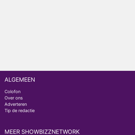
Ron Jans maakt dit seizoen zijn opwachting als
analist
Deze tien BN'ers doen mee aan het nieuwe seizoen
van Bestemming X
Vanavond op tv: jubileumseizoen van Van
Onschatbare Waarde gaat van start
ALGEMEEN
Colofon
Over ons
Adverteren
Tip de redactie
MEER SHOWBIZZNETWORK