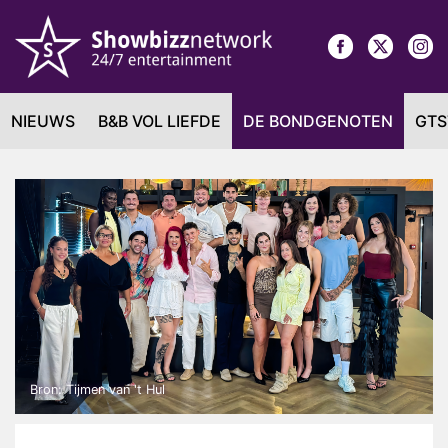
NIEUWS
B&B VOL LIEFDE
DE BONDGENOTEN
GTS
Bron: Tijmen van 't Hul