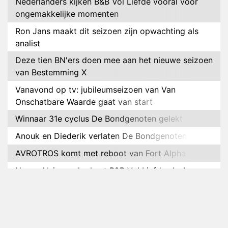
Nederlanders kijken B&B Vol Liefde vooral voor
ongemakkelijke momenten
Ron Jans maakt dit seizoen zijn opwachting als
analist
Deze tien BN'ers doen mee aan het nieuwe seizoen
van Bestemming X
Vanavond op tv: jubileumseizoen van Van
Onschatbare Waarde gaat van start
Winnaar 31e cyclus De Bondgenoten gelekt
Anouk en Diederik verlaten De Bondgenoten
AVROTROS komt met reboot van Fort Alpha
Henny Huisman herkent B&B Vol Liefde-deelnemer
Fred niet terug op televisie
Omroep Zwart volgt jonge emigranten in nieuwe
realityserie Welkom Terug